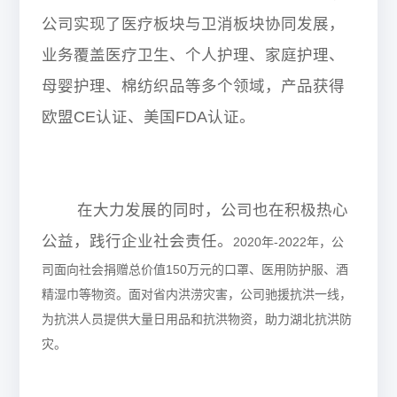
公司实现了医疗板块与卫消板块协同发展
，
业务覆盖医疗卫生、个人护理、家庭护理、
母婴护理、棉纺织品等多个领域，产品获得
欧盟
CE
认证、美国
FDA
认证
。
在大力发展的同时，公司也在积极热心
公益，践行企业社会责任。
2020
年
-2022
年，公
司面向社会捐赠总价值
150
万元的口罩、医用防护服、酒
精湿巾等物资。面对省内洪涝灾害，公司驰援抗洪一线，
为抗洪人员提供大量日用品和抗洪物资，助力湖北抗洪防
灾。